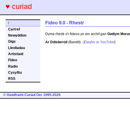
♥ curiad
Fideo 9.0 - Rhestr
/
Cartref
Dyma rhestr o'r fideos yn ein archif gan
Gwilym Moru
Newyddion
Gigs
Ar Ddisberod
(Bandit) - [
Gwylio ar YouTube
]
Lleoliadau
Artistiaid
Fideo
Radio
Cysylltu
RSS
© Hawlfraint Curiad Oer 1995-2026