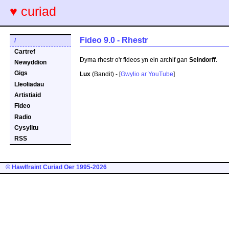
♥ curiad
Fideo 9.0 - Rhestr
/
Cartref
Dyma rhestr o'r fideos yn ein archif gan
Seindorff
.
Newyddion
Gigs
Lux
(Bandit) - [
Gwylio ar YouTube
]
Lleoliadau
Artistiaid
Fideo
Radio
Cysylltu
RSS
© Hawlfraint Curiad Oer 1995-2026