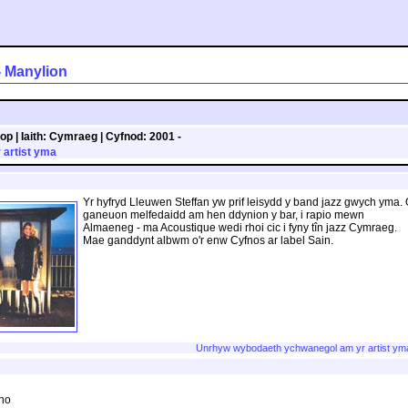
 - Manylion
op |
Iaith:
Cymraeg |
Cyfnod:
2001 -
 artist yma
Yr hyfryd Lleuwen Steffan yw prif leisydd y band jazz gwych yma.
ganeuon melfedaidd am hen ddynion y bar, i rapio mewn
Almaeneg - ma Acoustique wedi rhoi cic i fyny tîn jazz Cymraeg.
Mae ganddynt albwm o'r enw Cyfnos ar label Sain.
Unrhyw wybodaeth ychwanegol am yr artist ym
ano