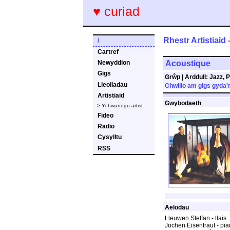
♥ curiad
Rhestr Artistiaid
/
Cartref
Acoustique
Newyddion
Gigs
Grŵp
|
Arddull:
Jazz, P
Lleoliadau
Chwilio am gigs gyda'r
Artistiaid
Gwybodaeth
> Ychwanegu artist
Fideo
Radio
Cysylltu
RSS
Aelodau
Lleuwen Steffan - llais
Jochen Eisentraut - pi