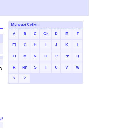
Mynegai Cyflym
A
B
C
Ch
D
E
F
Ff
G
H
I
J
K
L
Ll
M
N
O
P
Ph
Q
R
Rh
S
T
U
V
W
 O
Y
Z
a?