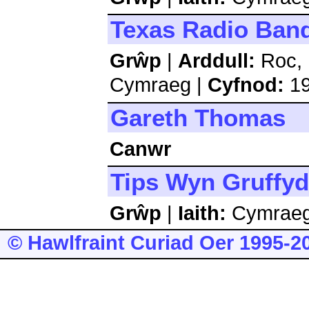
Texas Radio Ban
Grŵp
|
Arddull:
Roc, 
Cymraeg |
Cyfnod:
19
Gareth Thomas
Canwr
Tips Wyn Gruffy
Grŵp
|
Iaith:
Cymrae
© Hawlfraint Curiad Oer 1995-2