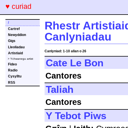
♥ curiad
Rhestr Artistiai
/
Cartref
Canlyniadau
Newyddion
Gigs
Lleoliadau
Canlyniad: 1-10 allan o 26
Artistiaid
Cate Le Bon
> Ychwanegu artist
Fideo
Radio
Cantores
Cysylltu
RSS
Taliah
Cantores
Y Tebot Piws