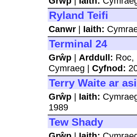
Grŵp
|
Iaith:
Cymrae
Ryland Teifi
Canwr
|
Iaith:
Cymra
Terminal 24
Grŵp
|
Arddull:
Roc, 
Cymraeg |
Cyfnod:
20
Terry Waite ar as
Grŵp
|
Iaith:
Cymraeg
1989
Tew Shady
Grŵp
|
Iaith:
Cymrae