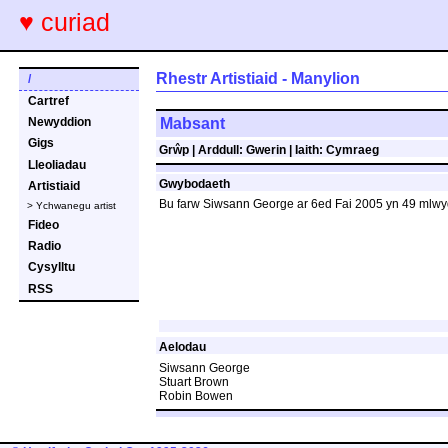
♥ curiad
Rhestr Artistiaid - Manylion
/
Cartref
Mabsant
Newyddion
Gigs
Grŵp
|
Arddull:
Gwerin |
Iaith:
Cymraeg
Lleoliadau
Gwybodaeth
Artistiaid
Bu farw Siwsann George ar 6ed Fai 2005 yn 49 mlwyd
> Ychwanegu artist
Fideo
Radio
Cysylltu
RSS
Aelodau
Siwsann George
Stuart Brown
Robin Bowen