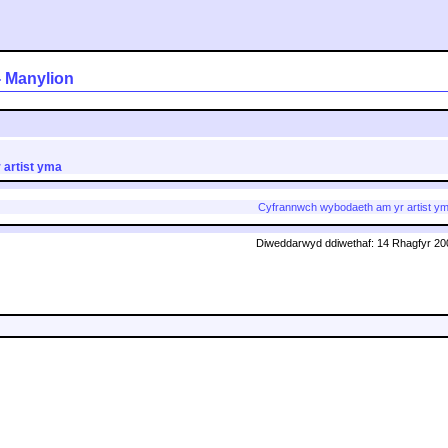
 - Manylion
 artist yma
Cyfrannwch wybodaeth am yr artist ym
Diweddarwyd ddiwethaf: 14 Rhagfyr 20