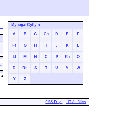
Mynegai Cyflym
A
B
C
Ch
D
E
F
Ff
G
H
I
J
K
L
Ll
M
N
O
P
Ph
Q
a.
R
Rh
S
T
U
V
W
04
Y
Z
CSS Dilys
HTML Dilys