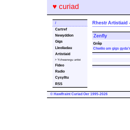
♥ curiad
Rhestr Artistiaid
/
Cartref
Zenfly
Newyddion
Gigs
Grŵp
Lleoliadau
Chwilio am gigs gyda'r
Artistiaid
> Ychwanegu artist
Fideo
Radio
Cysylltu
RSS
© Hawlfraint Curiad Oer 1995-2026