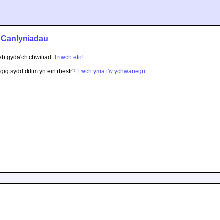
- Canlyniadau
eb gyda'ch chwiliad.
Triwch eto!
gig sydd ddim yn ein rhestr?
Ewch yma i'w ychwanegu
.