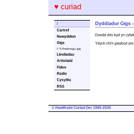
♥ curiad
Dyddiadur Gigs 
/
Cartref
Doedd dim byd yn cyfat
Newyddion
Gigs
Ydych chi'n gwybod am 
> Ychwanegu gig
Lleoliadau
Artistiaid
Fideo
Radio
Cysylltu
RSS
© Hawlfraint Curiad Oer 1995-2026