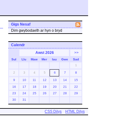
Gigs Nesaf
Dim gwybodaeth ar hyn o bryd
Calendr
Awst 2026
>>
Sul
Llu
Maw
Mer
Iau
Gwe
Sad
1
2
3
4
5
6
7
8
9
10
11
12
13
14
15
16
17
18
19
20
21
22
23
24
25
26
27
28
29
30
31
CSS Dilys
HTML Dilys