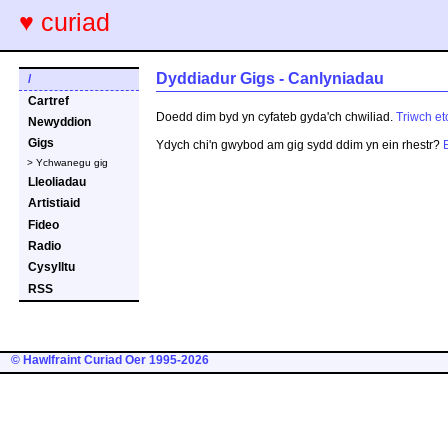
♥ curiad
Dyddiadur Gigs - Canlyniadau
/
Cartref
Doedd dim byd yn cyfateb gyda'ch chwiliad.
Triwch et
Newyddion
Gigs
Ydych chi'n gwybod am gig sydd ddim yn ein rhestr?
> Ychwanegu gig
Lleoliadau
Artistiaid
Fideo
Radio
Cysylltu
RSS
© Hawlfraint Curiad Oer 1995-2026