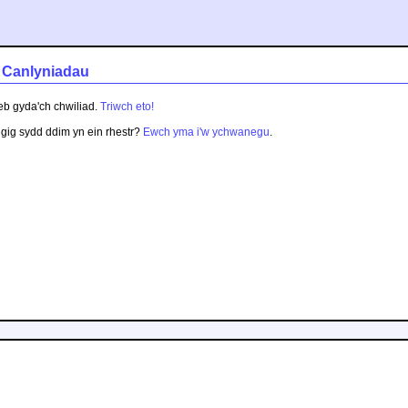
- Canlyniadau
eb gyda'ch chwiliad.
Triwch eto!
gig sydd ddim yn ein rhestr?
Ewch yma i'w ychwanegu
.