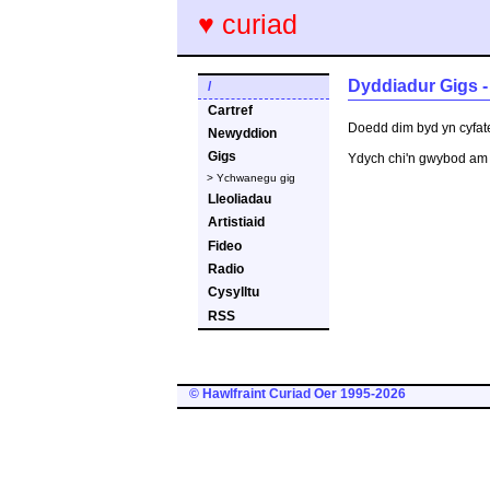
♥ curiad
Dyddiadur Gigs 
/
Cartref
Doedd dim byd yn cyfat
Newyddion
Gigs
Ydych chi'n gwybod am 
> Ychwanegu gig
Lleoliadau
Artistiaid
Fideo
Radio
Cysylltu
RSS
© Hawlfraint Curiad Oer 1995-2026