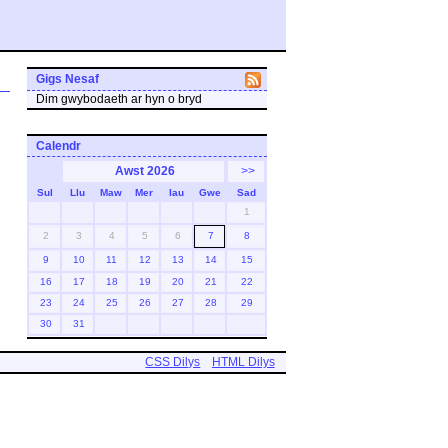
Gigs Nesaf
Dim gwybodaeth ar hyn o bryd
Calendr
Awst 2026
>>
Sul
Llu
Maw
Mer
Iau
Gwe
Sad
1
2
3
4
5
6
7
8
9
10
11
12
13
14
15
16
17
18
19
20
21
22
23
24
25
26
27
28
29
30
31
CSS Dilys
HTML Dilys