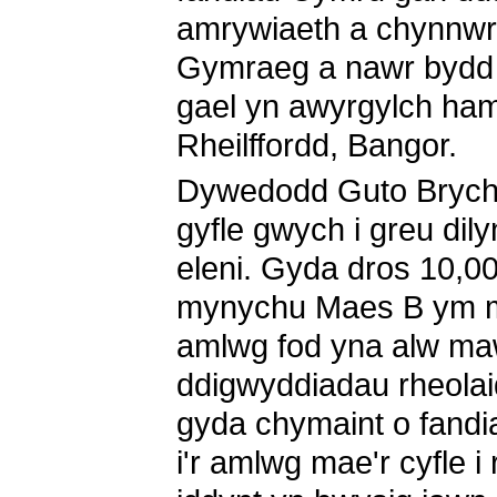
amrywiaeth a chynnwrf
Gymraeg a nawr bydd 
gael yn awyrgylch ha
Rheilffordd, Bangor.
Dywedodd Guto Brych
gyfle gwych i greu dily
eleni. Gyda dros 10,00
mynychu Maes B ym m
amlwg fod yna alw m
ddigwyddiadau rheolaid
gyda chymaint o fand
i'r amlwg mae'r cyfle i 