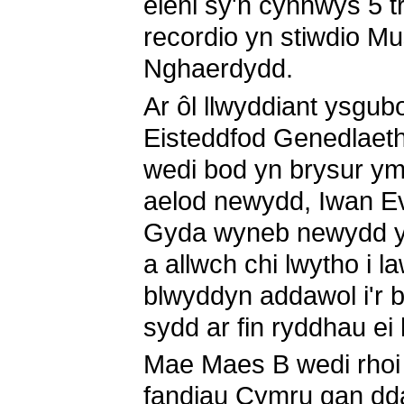
eleni sy'n cynnwys 5 t
recordio yn stiwdio M
Nghaerdydd.
Ar ôl llwyddiant ysgubo
Eisteddfod Genedlaet
wedi bod yn brysur ym
aelod newydd, Iwan Ev
Gyda wyneb newydd yn
a allwch chi lwytho i l
blwyddyn addawol i'r
sydd ar fin ryddhau ei
Mae Maes B wedi rhoi ll
fandiau Cymru gan ddat