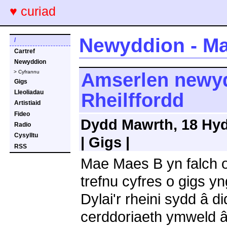
♥ curiad
Newyddion - Ma
/
Cartref
Newyddion
> Cyfrannu
Amserlen newyd
Gigs
Lleoliadau
Rheilffordd
Artistiaid
Fideo
Dydd Mawrth, 18 Hyd
Radio
Cysylltu
| Gigs |
RSS
Mae Maes B yn falch o
trefnu cyfres o gigs 
Dylai'r rheini sydd â
cerddoriaeth ymweld 