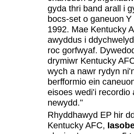
gyda thri band arall i
bocs-set o ganeuon Y 
1992. Mae Kentucky A
awyddus i ddychwelyd 
roc gorfwyaf. Dywedo
drymiwr Kentucky AFC
wych a nawr rydyn ni'
berfformio ein caneu
eisoes wedi'i recordio
newydd."
Rhyddhawyd EP hir dd
Kentucky AFC,
Iasob