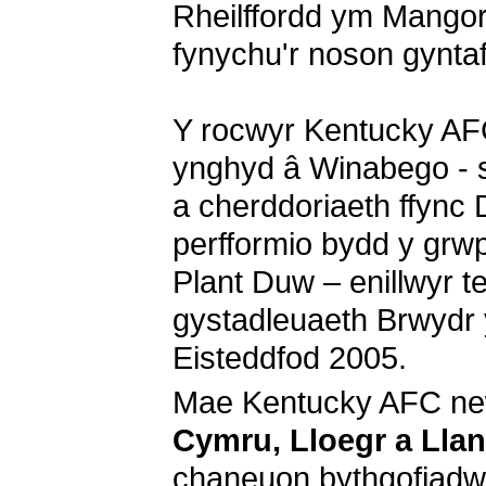
Rheilffordd ym Mango
fynychu'r noson gyntaf
Y rocwyr Kentucky AFC
ynghyd â Winabego - s
a cherddoriaeth ffync D
perfformio bydd y grwp
Plant Duw – enillwyr t
gystadleuaeth Brwydr
Eisteddfod 2005.
Mae Kentucky AFC new
Cymru, Lloegr a Lla
chaneuon bythgofiadwy'