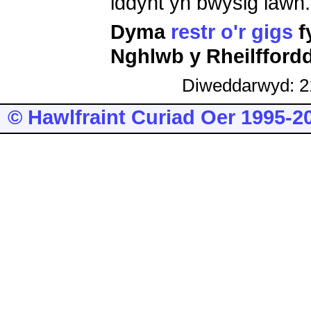
iddynt yn bwysig iawn.
Dyma
restr o'r gigs
f
Nghlwb y Rheilfford
Diweddarwyd: 2
© Hawlfraint Curiad Oer 1995-2