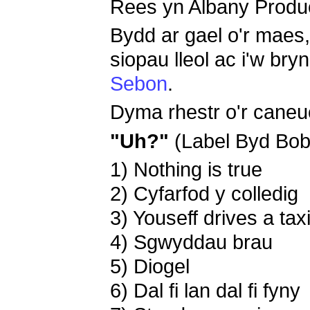
Rees yn Albany Produ
Bydd ar gael o'r maes
siopau lleol ac i'w bry
Sebon
.
Dyma rhestr o'r caneu
"Uh?"
(Label Byd Bob
1) Nothing is true
2) Cyfarfod y colledig
3) Youseff drives a tax
4) Sgwyddau brau
5) Diogel
6) Dal fi lan dal fi fyny