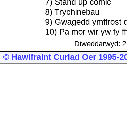
7) Stand up comic
8) Trychinebau
9) Gwagedd ymffrost 
10) Pa mor wir yw fy f
Diweddarwyd: 2
© Hawlfraint Curiad Oer 1995-2