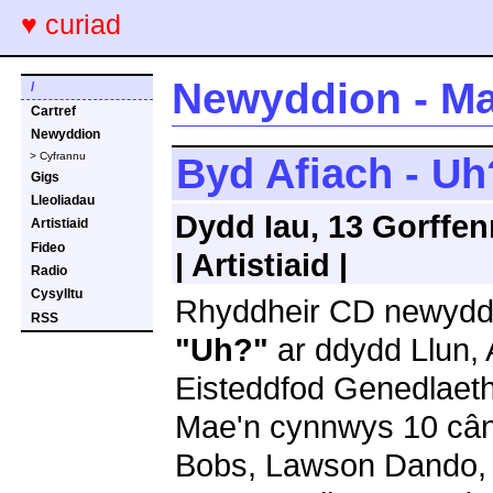
♥ curiad
Newyddion - Ma
/
Cartref
Newyddion
> Cyfrannu
Byd Afiach - Uh
Gigs
Lleoliadau
Dydd Iau, 13 Gorffen
Artistiaid
Fideo
| Artistiaid |
Radio
Cysylltu
Rhyddheir CD newyd
RSS
"Uh?"
ar ddydd Llun, 
Eisteddfod Genedlaeth
Mae'n cynnwys 10 cân
Bobs, Lawson Dando, D