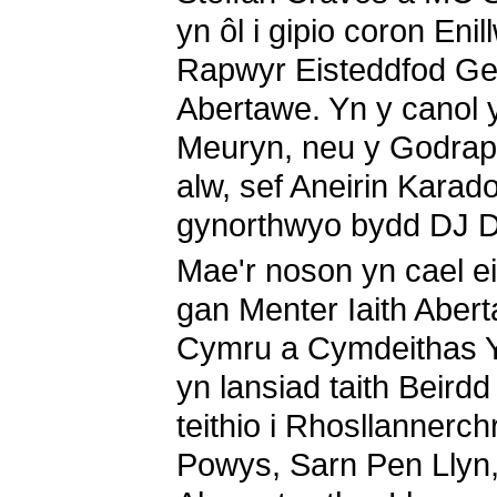
yn ôl i gipio coron Enil
Rapwyr Eisteddfod Ge
Abertawe. Yn y canol 
Meuryn, neu y Godrapi
alw, sef Aneirin Karado
gynorthwyo bydd DJ D
Mae'r noson yn cael ei
gan Menter Iaith Abert
Cymru a Cymdeithas Yr
yn lansiad taith Beird
teithio i Rhosllannerc
Powys, Sarn Pen Llyn