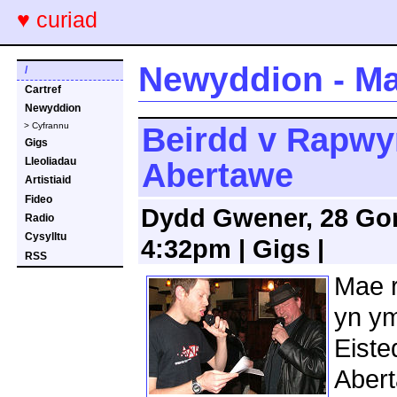
♥ curiad
Newyddion - Ma
/
Cartref
Newyddion
> Cyfrannu
Beirdd v Rapwy
Gigs
Lleoliadau
Abertawe
Artistiaid
Fideo
Dydd Gwener, 28 Gor
Radio
Cysylltu
4:32pm | Gigs |
RSS
Mae r
yn ym
Eiste
Abert