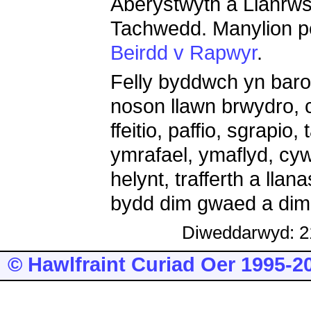
Aberystwyth a Llanrws
Tachwedd. Manylion p
Beirdd v Rapwyr
.
Felly byddwch yn baro
noson llawn brwydro, co
ffeitio, paffio, sgrapio,
ymrafael, ymaflyd, cyw
helynt, trafferth a llan
bydd dim gwaed a dim 
Diweddarwyd: 2
© Hawlfraint Curiad Oer 1995-2