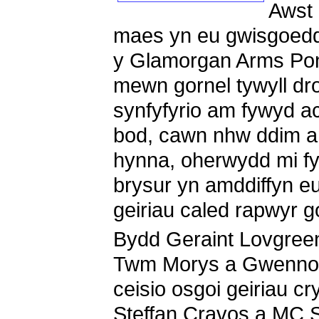
Awst 
maes yn eu gwisgoedd
y Glamorgan Arms Pontl
mewn gornel tywyll dro
synfyfyrio am fywyd a
bod, cawn nhw ddim a
hynna, oherwydd mi f
brysur yn amddiffyn e
geiriau caled rapwyr 
Bydd Geraint Lovgree
Twm Morys a Gwenno 
ceisio osgoi geiriau cr
Steffan Cravos a MC S