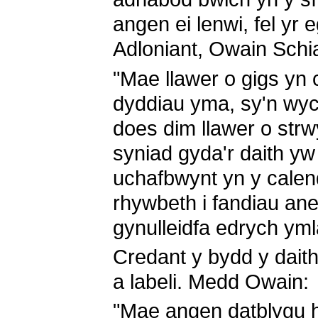
angen ei lenwi, fel yr
Adloniant, Owain Schi
"Mae llawer o gigs yn 
dyddiau yma, sy'n wyc
does dim llawer o strw
syniad gyda'r daith yw
uchafbwynt yn y calen
rhywbeth i fandiau anelu
gynulleidfa edrych yml
Credant y bydd y daith 
a labeli. Medd Owain:
"Mae angen datblygu 