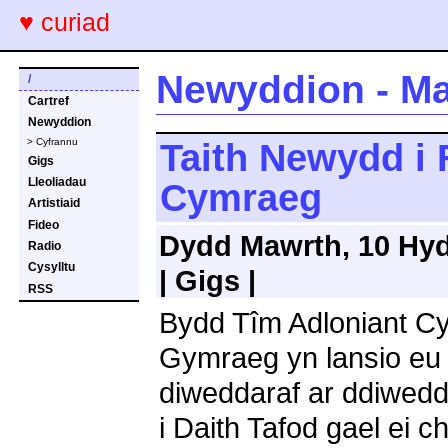
♥ curiad
Newyddion - Ma
/
Cartref
Newyddion
> Cyfrannu
Taith Newydd i 
Gigs
Lleoliadau
Cymraeg
Artistiaid
Fideo
Dydd Mawrth, 10 Hyd
Radio
Cysylltu
| Gigs |
RSS
Bydd Tîm Adloniant Cy
Gymraeg yn lansio eu 
diweddaraf ar ddiwed
i Daith Tafod gael ei c