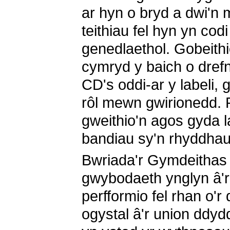
ar hyn o bryd a dwi'n
teithiau fel hyn yn codi
genedlaethol. Gobeith
cymryd y baich o dref
CD's oddi-ar y labeli,
rôl mewn gwirionedd. 
gweithio'n agos gyda l
bandiau sy'n rhyddha
Bwriada'r Gymdeithas
gwybodaeth ynglyn â'r
perfformio fel rhan o'r 
ogystal â'r union ddyd