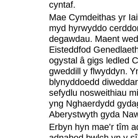
cyntaf.
Mae Cymdeithas yr Iai
myd hyrwyddo cerddor
degawdau. Maent wedi 
Eisteddfod Genedlaeth
ogystal â gigs ledled 
gweddill y flwyddyn. Y
blynyddoedd diweddar
sefydlu nosweithiau m
yng Nghaerdydd gydag
Aberystwyth gyda Na
Erbyn hyn mae'r tîm a
adnabod bwlch yn y s