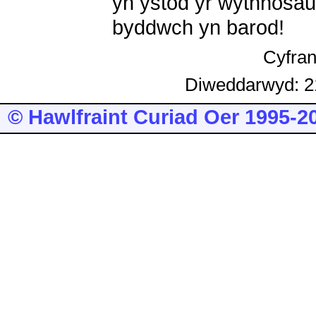
yn ystod yr wythnosau 
byddwch yn barod!
Cyfra
Diweddarwyd: 2
© Hawlfraint Curiad Oer 1995-2