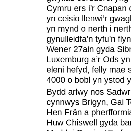
Cymru ers i’r Cnapan 
yn ceisio llenwi’r gwa
yn mynd o nerth i nert
gynulleidfa’n tyfu’n fl
Wener 27ain gyda Sibr
Luxemburg a’r Ods yn 
eleni hefyd, felly mae 
4000 o bobl yn ystod 
Bydd arlwy nos Sadwrn
cynnwys Brigyn, Gai 
Hen Frân a pherfformi
Huw Chiswell gyda ban