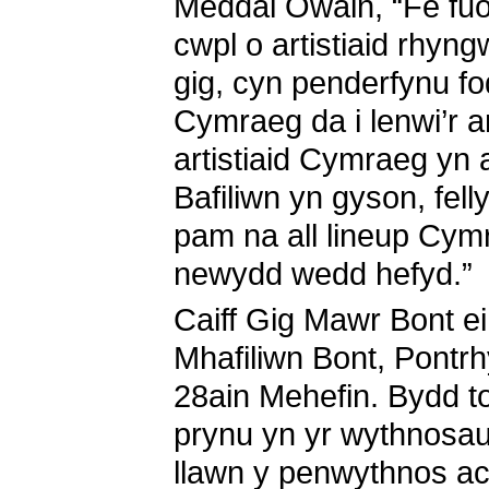
Meddai Owain, “Fe fuo 
cwpl o artistiaid rhyng
gig, cyn penderfynu fod
Cymraeg da i lenwi’r 
artistiaid Cymraeg yn a
Bafiliwn yn gyson, fel
pam na all lineup Cymra
newydd wedd hefyd.”
Caiff Gig Mawr Bont e
Mhafiliwn Bont, Pontrh
28ain Mehefin. Bydd to
prynu yn yr wythnosau
llawn y penwythnos a