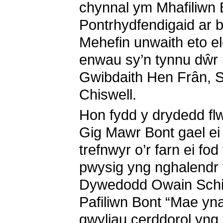
chynnal ym Mhafiliwn 
Pontrhydfendigaid ar 
Mehefin unwaith eto el
enwau sy’n tynnu dŵr 
Gwibdaith Hen Frân, 
Chiswell.
Hon fydd y drydedd flw
Gig Mawr Bont gael ei
trefnwyr o’r farn ei fod
pwysig yng nghalendr 
Dywedodd Owain Schi
Pafiliwn Bont “Mae yn
gwyliau cerddorol yng