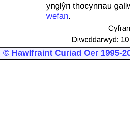
ynglŷn thocynnau gall
wefan
.
Cyfra
Diweddarwyd: 10
© Hawlfraint Curiad Oer 1995-2