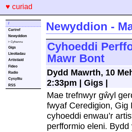
♥ curiad
Newyddion - Ma
/
Cartref
Newyddion
> Cyfrannu
Cyhoeddi Perff
Gigs
Lleoliadau
Mawr Bont
Artistiaid
Fideo
Dydd Mawrth, 10 Meh
Radio
Cysylltu
2:33pm | Gigs |
RSS
Mae trefnwyr gŵyl ge
fwyaf Ceredigion, Gig
cyhoeddi enwau’r artis
perfformio eleni. Bydd 