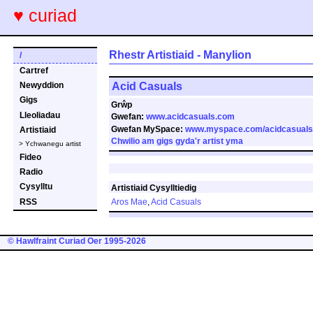
♥ curiad
Rhestr Artistiaid - Manylion
/
Cartref
Acid Casuals
Newyddion
Gigs
Grŵp
Lleoliadau
Gwefan:
www.acidcasuals.com
Gwefan MySpace:
www.myspace.com/acidcasual
Artistiaid
Chwilio am gigs gyda'r artist yma
> Ychwanegu artist
Fideo
Radio
Cysylltu
Artistiaid Cysylltiedig
RSS
Aros Mae
,
Acid Casuals
© Hawlfraint Curiad Oer 1995-2026