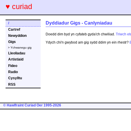
♥ curiad
Dyddiadur Gigs - Canlyniadau
/
Cartref
Doedd dim byd yn cyfateb gyda'ch chwiliad.
Triwch et
Newyddion
Gigs
Ydych chi'n gwybod am gig sydd ddim yn ein rhestr?
> Ychwanegu gig
Lleoliadau
Artistiaid
Fideo
Radio
Cysylltu
RSS
© Hawlfraint Curiad Oer 1995-2026